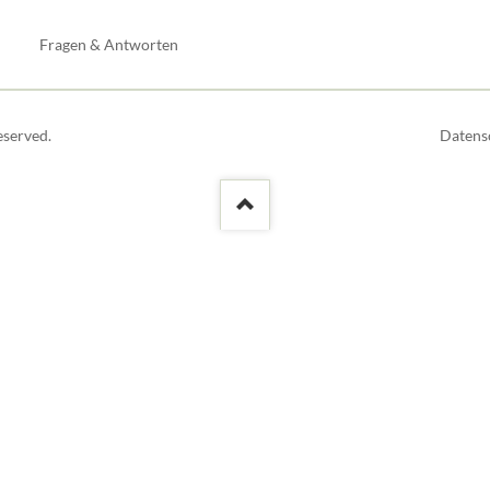
Fragen & Antworten
Naviga
eserved.
Datens
übersp